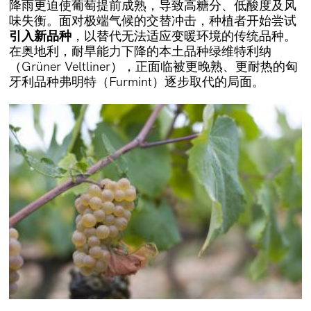
降雨更迫使葡萄提前成熟，导致高糖分、低酸度及风
味失衡。面对极端气候的交替冲击，种植者开始尝试
引入新品种
，以替代无法适应变暖环境的传统品种。
在奥地利，耐旱能力下降的本土品种绿维特利纳
（Grüner Veltliner），正面临被更晚熟、更耐热的匈
牙利品种弗明特（Furmint）逐步取代的局面。