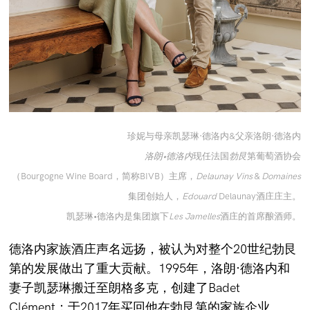
珍妮与母亲凯瑟琳·德洛内&父亲洛朗·德洛内
洛朗•德洛内
现任法国
勃艮
第葡萄酒协会
（Bourgogne Wine Board，简称BIVB）主席，
Delaunay Vins
&
Domaines
集团创始人，
Edouard
Delaunay酒庄庄主。
凯瑟琳•德洛内是集团旗下
Les Jamelles
酒庄的首席酿酒师。
德洛内家族酒庄声名远扬，被认为对整个20世纪勃艮
第的发展做出了重大贡献。1995年，洛朗·德洛内和
妻子凯瑟琳搬迁至朗格多克，创建了Badet
Clément；于2017年买回他在勃艮第的家族企业。