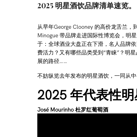
2025 明星酒饮品牌清单速览。
从早年George Clooney 的高价龙舌兰，到
Minogue
带品牌走进国际性博览会，
明星
于：
全球酒业大盘正在
下滑
，
名人品牌依
费活力？
又有哪些品类受到“青睐”？
明星
展的路径
……
不妨纵览去年发布的明星酒饮，
一同从中
2025
年代表性明
José Mourinho 杜罗红葡萄酒