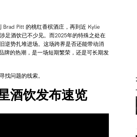
 Brad Pitt 的桃红香槟酒庄，
再到近 Kylie
涉足酒饮已不少见。
而
2025年
的特殊之处在
旧
逆势
扎堆进场。
这场跨界是否还能带动消
品牌的热潮，是
一场短期繁荣
，
还是
可长期发
寻找问题的线索。
星酒饮发布速览