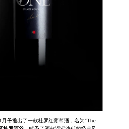
o，在1月份推出了一款杜罗红葡萄酒，名为“The
区杜罗河谷
，赋予了酒款深沉浓郁的经典风